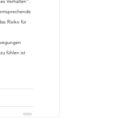
es Verhalten“. 
entsprechende 
s Risiko für 
Bewegungen 
u fühlen ist 