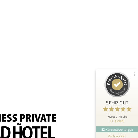
Kundenbewertungen und Erfahrungen zu
Fitness Private
100%
SEHR GUT
Empfehlungen auf
ProvenExpert.com
4,97 / 5,00
40
42
Bewertungen von 2
Bewertungen auf
anderen Quellen
ProvenExpert.com
Blick aufs ProvenExpert-Profil werfen
Anonym
5
SEHR GUT
Ich bin rundum mit der Behandlung zufrieden!
Schon beim ersten Termin bei Marius hab ich
mich gut aufgehoben...
Fitness Private
(3 Quellen)
82 Kundenbewertungen
Authentizität