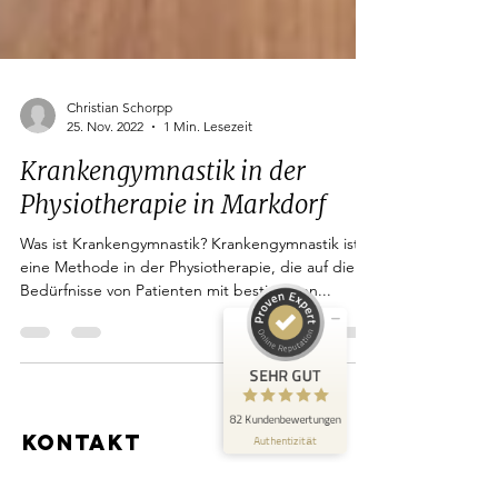
Christian Schorpp
Kundenbewertungen und Erfahrungen zu
25. Nov. 2022
1 Min. Lesezeit
Fitness Private
Krankengymnastik in der
SEHR GUT
100%
Physiotherapie in Markdorf
Empfehlungen auf
ProvenExpert.com
4,97 / 5,00
Was ist Krankengymnastik? Krankengymnastik ist
eine Methode in der Physiotherapie, die auf die
42
40
Bedürfnisse von Patienten mit bestimmten...
Bewertungen auf
Bewertungen von 2
SEHR GUT
ProvenExpert.com
anderen Quellen
82 Kundenbewertungen
Blick aufs ProvenExpert-Profil werfen
Authentizität
KONTAKT