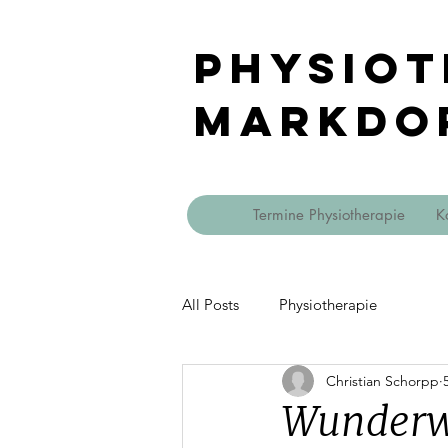
Physiot
Markdo
Termine Physiotherapie
K
All Posts
Physiotherapie
Christian Schorpp
Wunderw