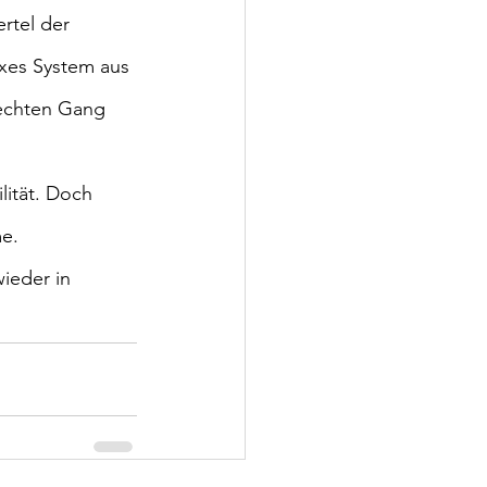
rtel der 
xes System aus 
echten Gang 
ität. Doch 
e. 
ieder in 