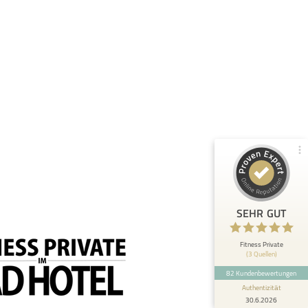
Kundenbewertungen und Erfahrungen zu
Fitness Private
100%
SEHR GUT
Empfehlungen auf
ProvenExpert.com
4,97 / 5,00
40
42
Bewertungen von 2
Bewertungen auf
anderen Quellen
ProvenExpert.com
Blick aufs ProvenExpert-Profil werfen
Anonym
5
SEHR GUT
Ich bin rundum mit der Behandlung zufrieden!
Schon beim ersten Termin bei Marius hab ich
mich gut aufgehoben...
Fitness Private
(3 Quellen)
82 Kundenbewertungen
Authentizität
30.6.2026